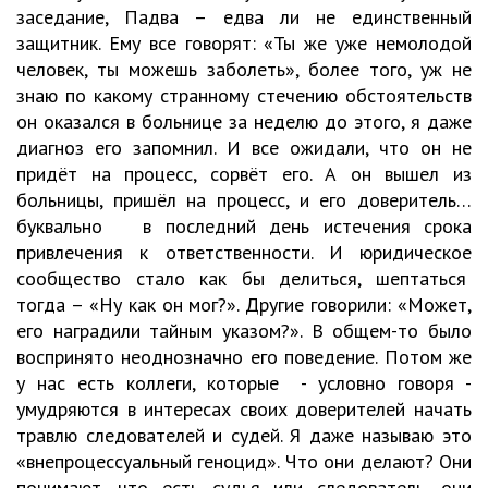
заседание, Падва – едва ли не единственный
защитник. Ему все говорят: «Ты же уже немолодой
человек, ты можешь заболеть», более того, уж не
знаю по какому странному стечению обстоятельств
он оказался в больнице за неделю до этого, я даже
диагноз его запомнил. И все ожидали, что он не
придёт на процесс, сорвёт его. А он вышел из
больницы, пришёл на процесс, и его доверитель…
буквально в последний день истечения срока
привлечения к ответственности. И юридическое
сообщество стало как бы делиться, шептаться
тогда – «Ну как он мог?». Другие говорили: «Может,
его наградили тайным указом?». В общем-то было
воспринято неоднозначно его поведение. Потом же
у нас есть коллеги, которые - условно говоря -
умудряются в интересах своих доверителей начать
травлю следователей и судей. Я даже называю это
«внепроцессуальный геноцид». Что они делают? Они
понимают, что есть судья или следователь, они