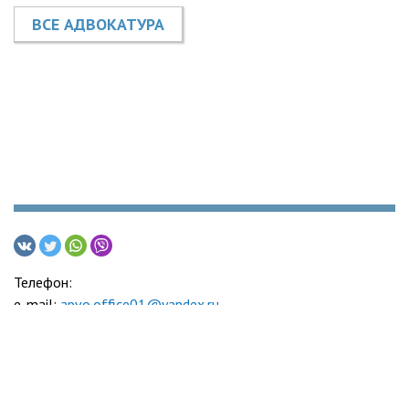
ВСЕ АДВОКАТУРА
Телефон:
e-mail:
apvo.office01@yandex.ru
Адвокатская палата Воронежской области
© 2005-2026
Политика обработки персональных данных