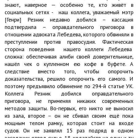
знают, наверное — особенно те, кто живёт в
социальных сетях - наш коллега, уважаемый мэтр
[Генри] Резник недавно добился – кассация
подтвердила – оправдательного приговора в
отношении адвоката Лебедева, которого обвиняли в
преступлении против правосудия. Фактическая
сторона поведения нашего коллеги Лебедева
сложна: обеспечивая алиби своей доверительнице,
нашёл чек о купленном ею кофе в буфете. А
следствие вместо того, чтобы опорочить
доказательства, решило опорочить его самого. И
поэтому предъявило обвинение по 294-й статье УК.
Коллега Резник добился оправдательного
приговора, не применяя никаких современных
методов защиты. Во-первых, его никто не выносил
из зала, второе – он не сбивал своим ещё пока
мощным телом рамку, которая стоит на входе
судов. Он не заявлял 15 раз подряд в одном
заседании отвод судье, 18 ходатайств на одну и ту