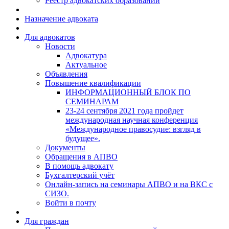
Реестр адвокатских образований
Назначение адвоката
Для адвокатов
Новости
Адвокатура
Актуальное
Объявления
Повышение квалификации
ИНФОРМАЦИОННЫЙ БЛОК ПО
СЕМИНАРАМ
23-24 сентября 2021 года пройдет
международная научная конференция
«Международное правосудие: взгляд в
будущее».
Документы
Обращения в АПВО
В помощь адвокату
Бухгалтерский учёт
Онлайн-запись на семинары АПВО и на ВКС с
СИЗО.
Войти в почту
Для граждан