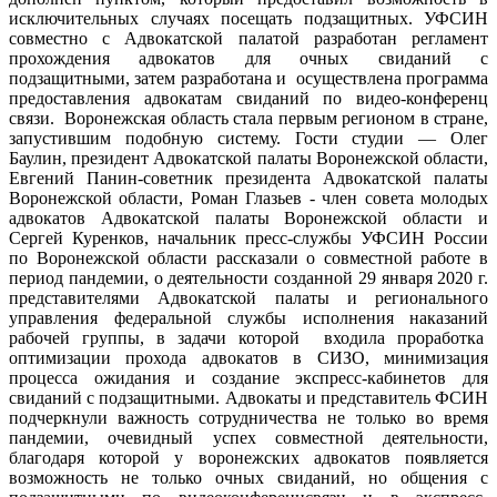
исключительных случаях посещать подзащитных. УФСИН
совместно с Адвокатской палатой разработан регламент
прохождения адвокатов для очных свиданий с
подзащитными, затем разработана и осуществлена программа
предоставления адвокатам свиданий по видео-конференц
связи. Воронежская область стала первым регионом в стране,
запустившим подобную систему. Гости студии — Олег
Баулин, президент Адвокатской палаты Воронежской области,
Евгений Панин-советник президента Адвокатской палаты
Воронежской области, Роман Глазьев - член совета молодых
адвокатов Адвокатской палаты Воронежской области и
Сергей Куренков, начальник пресс-службы УФСИН России
по Воронежской области рассказали о совместной работе в
период пандемии, о деятельности созданной 29 января 2020 г.
представителями Адвокатской палаты и регионального
управления федеральной службы исполнения наказаний
рабочей группы, в задачи которой входила проработка
оптимизации прохода адвокатов в СИЗО, минимизация
процесса ожидания и создание экспресс-кабинетов для
свиданий с подзащитными. Адвокаты и представитель ФСИН
подчеркнули важность сотрудничества не только во время
пандемии, очевидный успех совместной деятельности,
благодаря которой у воронежских адвокатов появляется
возможность не только очных свиданий, но общения с