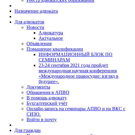
Реестр адвокатских образований
Назначение адвоката
Для адвокатов
Новости
Адвокатура
Актуальное
Объявления
Повышение квалификации
ИНФОРМАЦИОННЫЙ БЛОК ПО
СЕМИНАРАМ
23-24 сентября 2021 года пройдет
международная научная конференция
«Международное правосудие: взгляд в
будущее».
Документы
Обращения в АПВО
В помощь адвокату
Бухгалтерский учёт
Онлайн-запись на семинары АПВО и на ВКС с
СИЗО.
Войти в почту
Для граждан