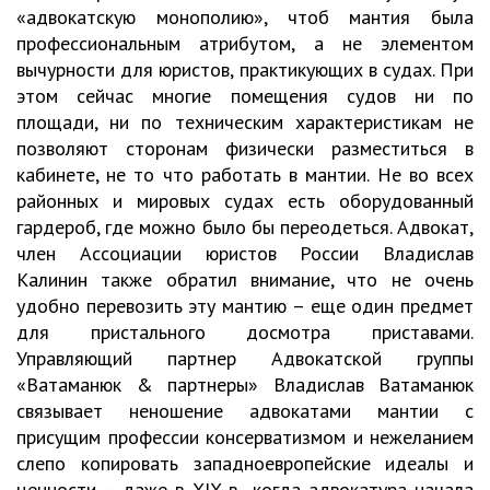
«адвокатскую монополию», чтоб мантия была
профессиональным атрибутом, а не элементом
вычурности для юристов, практикующих в судах. При
этом сейчас многие помещения судов ни по
площади, ни по техническим характеристикам не
позволяют сторонам физически разместиться в
кабинете, не то что работать в мантии. Не во всех
районных и мировых судах есть оборудованный
гардероб, где можно было бы переодеться. Адвокат,
член Ассоциации юристов России Владислав
Калинин также обратил внимание, что не очень
удобно перевозить эту мантию – еще один предмет
для пристального досмотра приставами.
Управляющий партнер Адвокатской группы
«Ватаманюк & партнеры» Владислав Ватаманюк
связывает неношение адвокатами мантии с
присущим профессии консерватизмом и нежеланием
слепо копировать западноевропейские идеалы и
ценности – даже в XIX в., когда адвокатура начала