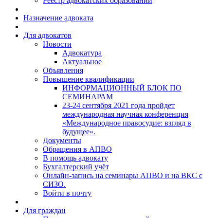
Реестр адвокатских образований
Назначение адвоката
Для адвокатов
Новости
Адвокатура
Актуальное
Объявления
Повышение квалификации
ИНФОРМАЦИОННЫЙ БЛОК ПО
СЕМИНАРАМ
23-24 сентября 2021 года пройдет
международная научная конференция
«Международное правосудие: взгляд в
будущее».
Документы
Обращения в АПВО
В помощь адвокату
Бухгалтерский учёт
Онлайн-запись на семинары АПВО и на ВКС с
СИЗО.
Войти в почту
Для граждан