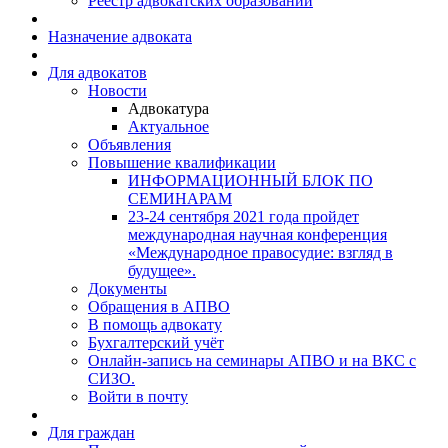
Реестр адвокатских образований
Назначение адвоката
Для адвокатов
Новости
Адвокатура
Актуальное
Объявления
Повышение квалификации
ИНФОРМАЦИОННЫЙ БЛОК ПО
СЕМИНАРАМ
23-24 сентября 2021 года пройдет
международная научная конференция
«Международное правосудие: взгляд в
будущее».
Документы
Обращения в АПВО
В помощь адвокату
Бухгалтерский учёт
Онлайн-запись на семинары АПВО и на ВКС с
СИЗО.
Войти в почту
Для граждан