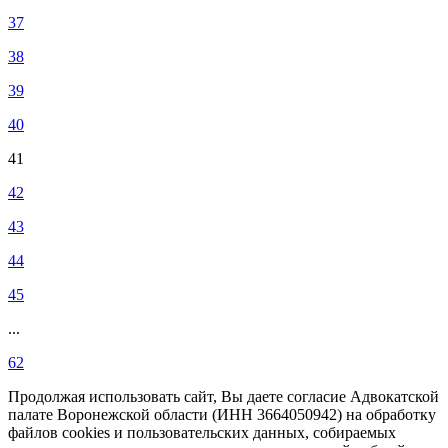
37
38
39
40
41
42
43
44
45
...
62
Продолжая использовать сайт, Вы даете согласие Адвокатской
палате Воронежской области (ИНН 3664050942) на обработку
файлов cookies и пользовательских данных, собираемых