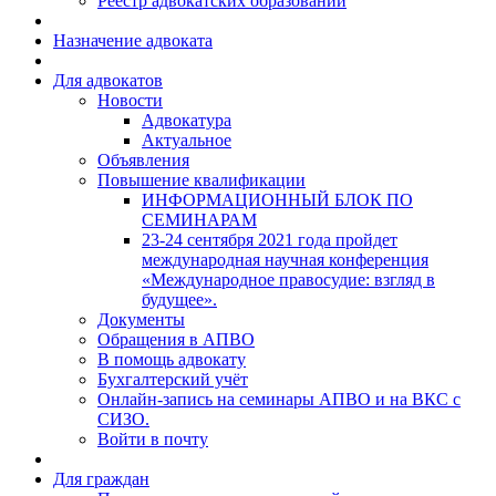
Реестр адвокатских образований
Назначение адвоката
Для адвокатов
Новости
Адвокатура
Актуальное
Объявления
Повышение квалификации
ИНФОРМАЦИОННЫЙ БЛОК ПО
СЕМИНАРАМ
23-24 сентября 2021 года пройдет
международная научная конференция
«Международное правосудие: взгляд в
будущее».
Документы
Обращения в АПВО
В помощь адвокату
Бухгалтерский учёт
Онлайн-запись на семинары АПВО и на ВКС с
СИЗО.
Войти в почту
Для граждан