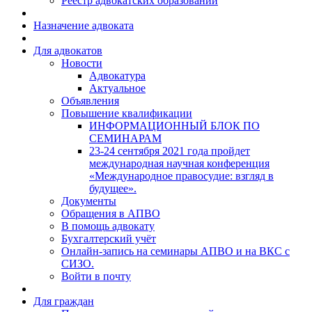
Реестр адвокатских образований
Назначение адвоката
Для адвокатов
Новости
Адвокатура
Актуальное
Объявления
Повышение квалификации
ИНФОРМАЦИОННЫЙ БЛОК ПО
СЕМИНАРАМ
23-24 сентября 2021 года пройдет
международная научная конференция
«Международное правосудие: взгляд в
будущее».
Документы
Обращения в АПВО
В помощь адвокату
Бухгалтерский учёт
Онлайн-запись на семинары АПВО и на ВКС с
СИЗО.
Войти в почту
Для граждан