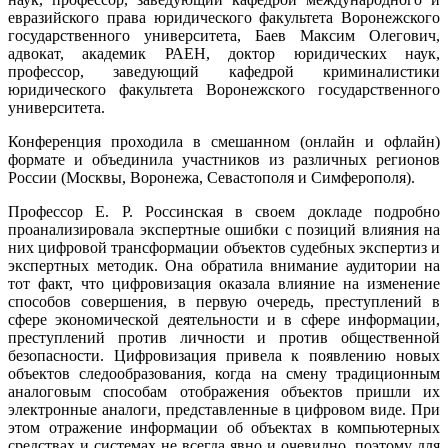
евразийского права юридического факультета Воронежского
государственного университета, Баев Максим Олегович,
адвокат, академик РАЕН, доктор юридических наук,
профессор, заведующий кафедрой криминалистики
юридического факультета Воронежского государственного
университета.
Конференция проходила в смешанном (онлайн и офлайн)
формате и объединила участников из различных регионов
России (Москвы, Воронежа, Севастополя и Симферополя).
Профессор Е. Р. Россинская в своем докладе подробно
проанализировала экспертные ошибки с позиций влияния на
них цифровой трансформации объектов судебных экспертиз и
экспертных методик. Она обратила внимание аудитории на
тот факт, что цифровизация оказала влияние на изменение
способов совершения, в первую очередь, преступлений в
сфере экономической деятельности и в сфере информации,
преступлений против личности и против общественной
безопасности. Цифровизация привела к появлению новых
объектов следообразования, когда на смену традиционным
аналоговым способам отображения объектов пришли их
электронные аналоги, представленные в цифровом виде. При
этом отражение информации об объектах в компьютерных
средствах и системах не всегда явно и очевидно, поэтому для