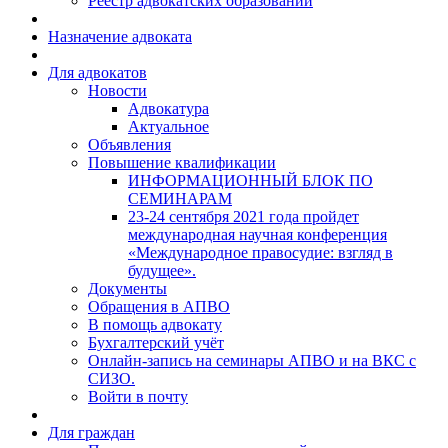
Реестр адвокатских образований
Назначение адвоката
Для адвокатов
Новости
Адвокатура
Актуальное
Объявления
Повышение квалификации
ИНФОРМАЦИОННЫЙ БЛОК ПО
СЕМИНАРАМ
23-24 сентября 2021 года пройдет
международная научная конференция
«Международное правосудие: взгляд в
будущее».
Документы
Обращения в АПВО
В помощь адвокату
Бухгалтерский учёт
Онлайн-запись на семинары АПВО и на ВКС с
СИЗО.
Войти в почту
Для граждан