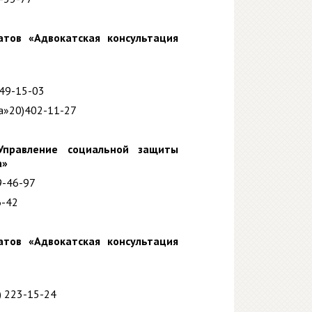
атов «Адвокатская консультация
249-15-03
жа»20)402-11-27
Управление социальной защиты
а»
49-46-97
6-42
атов «Адвокатская консультация
) 223-15-24