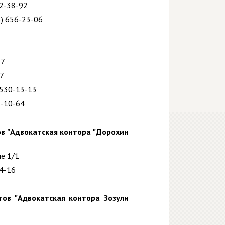
)2-38-92
5) 656-23-06
и
37
27
-530-13-13
5-10-64
в "Адвокатская контора "Дорохин
ие 1/1
94-16
ов "Адвокатская контора Зозули