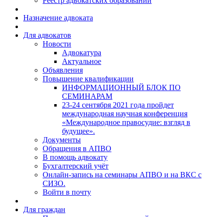
Реестр адвокатских образований
Назначение адвоката
Для адвокатов
Новости
Адвокатура
Актуальное
Объявления
Повышение квалификации
ИНФОРМАЦИОННЫЙ БЛОК ПО
СЕМИНАРАМ
23-24 сентября 2021 года пройдет
международная научная конференция
«Международное правосудие: взгляд в
будущее».
Документы
Обращения в АПВО
В помощь адвокату
Бухгалтерский учёт
Онлайн-запись на семинары АПВО и на ВКС с
СИЗО.
Войти в почту
Для граждан