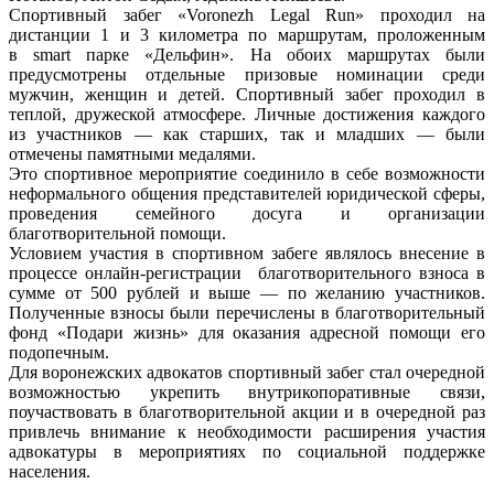
Спортивный забег «Voronezh Legal Run» проходил на
дистанции 1 и 3 километра по маршрутам, проложенным
в smart парке «Дельфин». На обоих маршрутах были
предусмотрены отдельные призовые номинации среди
мужчин, женщин и детей. Спортивный забег проходил в
теплой, дружеской атмосфере. Личные достижения каждого
из участников — как старших, так и младших — были
отмечены памятными медалями.
Это спортивное мероприятие соединило в себе возможности
неформального общения представителей юридической сферы,
проведения семейного досуга и организации
благотворительной помощи.
Условием участия в спортивном забеге являлось внесение в
процессе онлайн-регистрации благотворительного взноса в
сумме от 500 рублей и выше — по желанию участников.
Полученные взносы были перечислены в благотворительный
фонд «Подари жизнь» для оказания адресной помощи его
подопечным.
Для воронежских адвокатов спортивный забег стал очередной
возможностью укрепить внутрикопоративные связи,
поучаствовать в благотворительной акции и в очередной раз
привлечь внимание к необходимости расширения участия
адвокатуры в мероприятиях по социальной поддержке
населения.