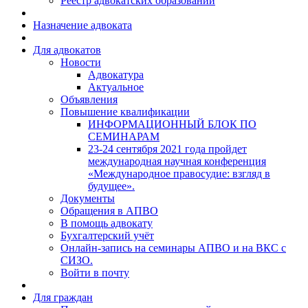
Реестр адвокатских образований
Назначение адвоката
Для адвокатов
Новости
Адвокатура
Актуальное
Объявления
Повышение квалификации
ИНФОРМАЦИОННЫЙ БЛОК ПО
СЕМИНАРАМ
23-24 сентября 2021 года пройдет
международная научная конференция
«Международное правосудие: взгляд в
будущее».
Документы
Обращения в АПВО
В помощь адвокату
Бухгалтерский учёт
Онлайн-запись на семинары АПВО и на ВКС с
СИЗО.
Войти в почту
Для граждан