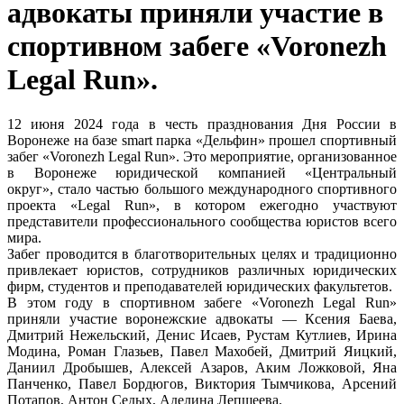
адвокаты приняли участие в
спортивном забеге «Voronezh
Legal Run».
12 июня 2024 года в честь празднования Дня России в
Воронеже на базе smart парка «Дельфин» прошел спортивный
забег «Voronezh Legal Run». Это мероприятие, организованное
в Воронеже юридической компанией «Центральный
округ», стало частью большого международного спортивного
проекта «Legal Run», в котором ежегодно участвуют
представители профессионального сообщества юристов всего
мира.
Забег проводится в благотворительных целях и традиционно
привлекает юристов, сотрудников различных юридических
фирм, студентов и преподавателей юридических факультетов.
В этом году в спортивном забеге «Voronezh Legal Run»
приняли участие воронежские адвокаты — Ксения Баева,
Дмитрий Нежельский, Денис Исаев, Рустам Кутлиев, Ирина
Модина, Роман Глазьев, Павел Махобей, Дмитрий Яицкий,
Даниил Дробышев, Алексей Азаров, Аким Ложковой, Яна
Панченко, Павел Бордюгов, Виктория Тымчикова, Арсений
Потапов, Антон Седых, Аделина Лепшеева.