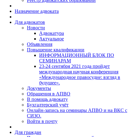
Реестр адвокатских образований
Назначение адвоката
Для адвокатов
Новости
Адвокатура
Актуальное
Объявления
Повышение квалификации
ИНФОРМАЦИОННЫЙ БЛОК ПО
СЕМИНАРАМ
23-24 сентября 2021 года пройдет
международная научная конференция
«Международное правосудие: взгляд в
будущее».
Документы
Обращения в АПВО
В помощь адвокату
Бухгалтерский учёт
Онлайн-запись на семинары АПВО и на ВКС с
СИЗО.
Войти в почту
Для граждан