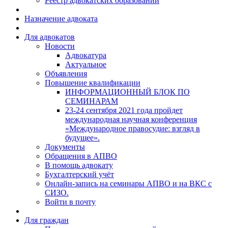
Реестр адвокатских образований
Назначение адвоката
Для адвокатов
Новости
Адвокатура
Актуальное
Объявления
Повышение квалификации
ИНФОРМАЦИОННЫЙ БЛОК ПО
СЕМИНАРАМ
23-24 сентября 2021 года пройдет
международная научная конференция
«Международное правосудие: взгляд в
будущее».
Документы
Обращения в АПВО
В помощь адвокату
Бухгалтерский учёт
Онлайн-запись на семинары АПВО и на ВКС с
СИЗО.
Войти в почту
Для граждан