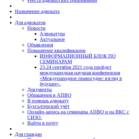
Реестр адвокатских образований
Назначение адвоката
Для адвокатов
Новости
Адвокатура
Актуальное
Объявления
Повышение квалификации
ИНФОРМАЦИОННЫЙ БЛОК ПО
СЕМИНАРАМ
23-24 сентября 2021 года пройдет
международная научная конференция
«Международное правосудие: взгляд в
будущее».
Документы
Обращения в АПВО
В помощь адвокату
Бухгалтерский учёт
Онлайн-запись на семинары АПВО и на ВКС с
СИЗО.
Войти в почту
Для граждан