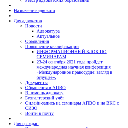
Реестр адвокатских образований
Назначение адвоката
Для адвокатов
Новости
Адвокатура
Актуальное
Объявления
Повышение квалификации
ИНФОРМАЦИОННЫЙ БЛОК ПО
СЕМИНАРАМ
23-24 сентября 2021 года пройдет
международная научная конференция
«Международное правосудие: взгляд в
будущее».
Документы
Обращения в АПВО
В помощь адвокату
Бухгалтерский учёт
Онлайн-запись на семинары АПВО и на ВКС с
СИЗО.
Войти в почту
Для граждан