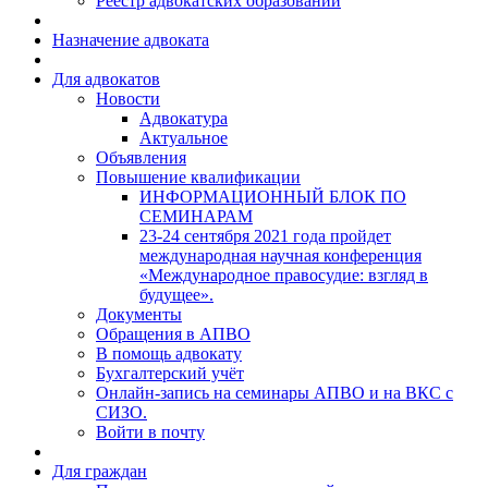
Реестр адвокатских образований
Назначение адвоката
Для адвокатов
Новости
Адвокатура
Актуальное
Объявления
Повышение квалификации
ИНФОРМАЦИОННЫЙ БЛОК ПО
СЕМИНАРАМ
23-24 сентября 2021 года пройдет
международная научная конференция
«Международное правосудие: взгляд в
будущее».
Документы
Обращения в АПВО
В помощь адвокату
Бухгалтерский учёт
Онлайн-запись на семинары АПВО и на ВКС с
СИЗО.
Войти в почту
Для граждан