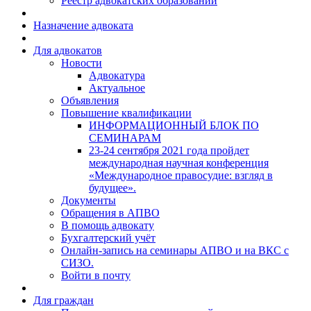
Реестр адвокатских образований
Назначение адвоката
Для адвокатов
Новости
Адвокатура
Актуальное
Объявления
Повышение квалификации
ИНФОРМАЦИОННЫЙ БЛОК ПО
СЕМИНАРАМ
23-24 сентября 2021 года пройдет
международная научная конференция
«Международное правосудие: взгляд в
будущее».
Документы
Обращения в АПВО
В помощь адвокату
Бухгалтерский учёт
Онлайн-запись на семинары АПВО и на ВКС с
СИЗО.
Войти в почту
Для граждан