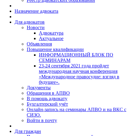
Реестр адвокатских образований
Назначение адвоката
Для адвокатов
Новости
Адвокатура
Актуальное
Объявления
Повышение квалификации
ИНФОРМАЦИОННЫЙ БЛОК ПО
СЕМИНАРАМ
23-24 сентября 2021 года пройдет
международная научная конференция
«Международное правосудие: взгляд в
будущее».
Документы
Обращения в АПВО
В помощь адвокату
Бухгалтерский учёт
Онлайн-запись на семинары АПВО и на ВКС с
СИЗО.
Войти в почту
Для граждан