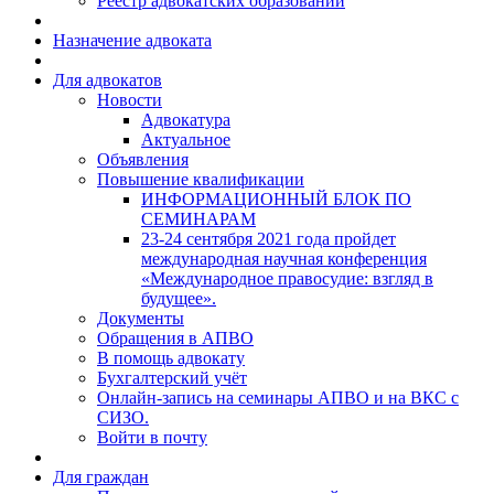
Реестр адвокатских образований
Назначение адвоката
Для адвокатов
Новости
Адвокатура
Актуальное
Объявления
Повышение квалификации
ИНФОРМАЦИОННЫЙ БЛОК ПО
СЕМИНАРАМ
23-24 сентября 2021 года пройдет
международная научная конференция
«Международное правосудие: взгляд в
будущее».
Документы
Обращения в АПВО
В помощь адвокату
Бухгалтерский учёт
Онлайн-запись на семинары АПВО и на ВКС с
СИЗО.
Войти в почту
Для граждан