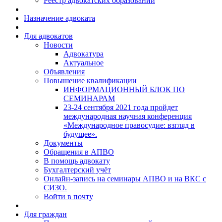
Реестр адвокатских образований
Назначение адвоката
Для адвокатов
Новости
Адвокатура
Актуальное
Объявления
Повышение квалификации
ИНФОРМАЦИОННЫЙ БЛОК ПО
СЕМИНАРАМ
23-24 сентября 2021 года пройдет
международная научная конференция
«Международное правосудие: взгляд в
будущее».
Документы
Обращения в АПВО
В помощь адвокату
Бухгалтерский учёт
Онлайн-запись на семинары АПВО и на ВКС с
СИЗО.
Войти в почту
Для граждан