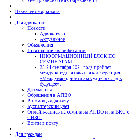
Реестр адвокатских образований
Назначение адвоката
Для адвокатов
Новости
Адвокатура
Актуальное
Объявления
Повышение квалификации
ИНФОРМАЦИОННЫЙ БЛОК ПО
СЕМИНАРАМ
23-24 сентября 2021 года пройдет
международная научная конференция
«Международное правосудие: взгляд в
будущее».
Документы
Обращения в АПВО
В помощь адвокату
Бухгалтерский учёт
Онлайн-запись на семинары АПВО и на ВКС с
СИЗО.
Войти в почту
Для граждан