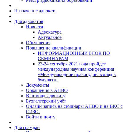
Реестр адвокатских образований
Назначение адвоката
Для адвокатов
Новости
Адвокатура
Актуальное
Объявления
Повышение квалификации
ИНФОРМАЦИОННЫЙ БЛОК ПО
СЕМИНАРАМ
23-24 сентября 2021 года пройдет
международная научная конференция
«Международное правосудие: взгляд в
будущее».
Документы
Обращения в АПВО
В помощь адвокату
Бухгалтерский учёт
Онлайн-запись на семинары АПВО и на ВКС с
СИЗО.
Войти в почту
Для граждан