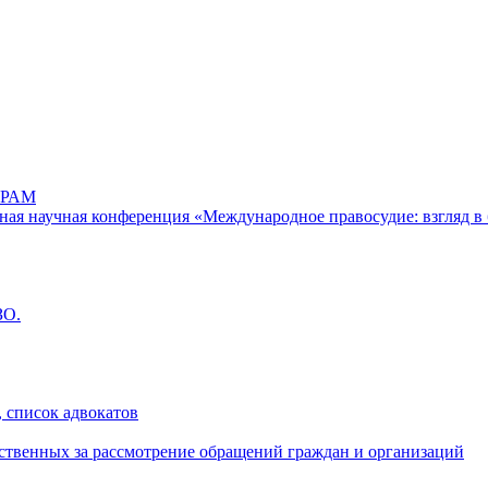
РАМ
дная научная конференция «Международное правосудие: взгляд в 
ЗО.
 список адвокатов
ственных за рассмотрение обращений граждан и организаций