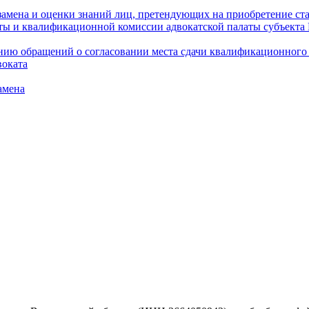
амена и оценки знаний лиц, претендующих на приобретение ста
аты и квалификационной комиссии адвокатской палаты субъект
ю обращений о согласовании места сдачи квалификационного э
воката
амена