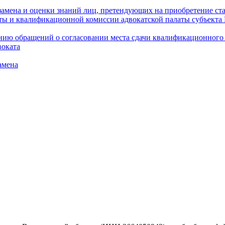
амена и оценки знаний лиц, претендующих на приобретение ста
аты и квалификационной комиссии адвокатской палаты субъект
ю обращений о согласовании места сдачи квалификационного э
воката
амена