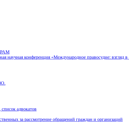
РАМ
дная научная конференция «Международное правосудие: взгляд в 
ЗО.
 список адвокатов
ственных за рассмотрение обращений граждан и организаций