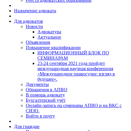
Реестр адвокатских образований
Назначение адвоката
Для адвокатов
Новости
Адвокатура
Актуальное
Объявления
Повышение квалификации
ИНФОРМАЦИОННЫЙ БЛОК ПО
СЕМИНАРАМ
23-24 сентября 2021 года пройдет
международная научная конференция
«Международное правосудие: взгляд в
будущее».
Документы
Обращения в АПВО
В помощь адвокату
Бухгалтерский учёт
Онлайн-запись на семинары АПВО и на ВКС с
СИЗО.
Войти в почту
Для граждан