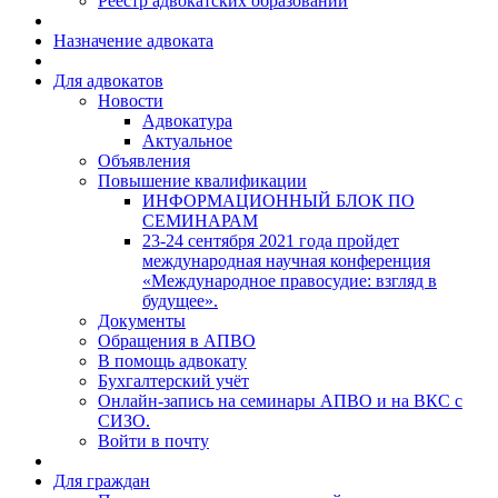
Реестр адвокатских образований
Назначение адвоката
Для адвокатов
Новости
Адвокатура
Актуальное
Объявления
Повышение квалификации
ИНФОРМАЦИОННЫЙ БЛОК ПО
СЕМИНАРАМ
23-24 сентября 2021 года пройдет
международная научная конференция
«Международное правосудие: взгляд в
будущее».
Документы
Обращения в АПВО
В помощь адвокату
Бухгалтерский учёт
Онлайн-запись на семинары АПВО и на ВКС с
СИЗО.
Войти в почту
Для граждан