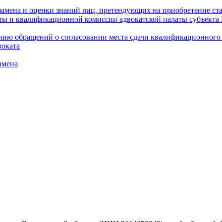
амена и оценки знаний лиц, претендующих на приобретение ста
аты и квалификационной комиссии адвокатской палаты субъект
ю обращений о согласовании места сдачи квалификационного э
воката
амена