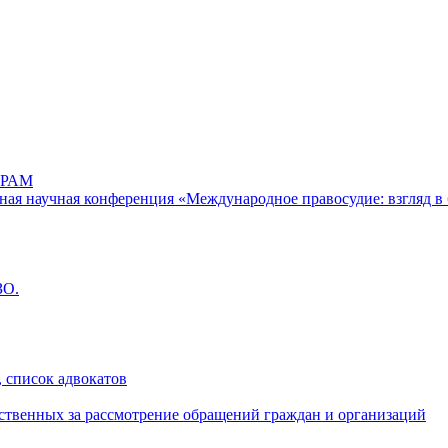
РАМ
дная научная конференция «Международное правосудие: взгляд в 
ЗО.
 список адвокатов
ственных за рассмотрение обращений граждан и организаций