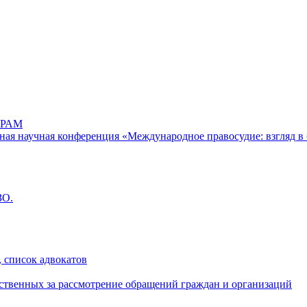
РАМ
дная научная конференция «Международное правосудие: взгляд в 
ЗО.
 список адвокатов
ственных за рассмотрение обращений граждан и организаций