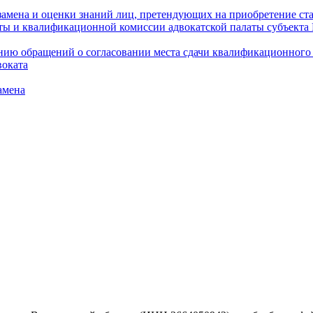
амена и оценки знаний лиц, претендующих на приобретение ста
аты и квалификационной комиссии адвокатской палаты субъект
ю обращений о согласовании места сдачи квалификационного э
воката
амена