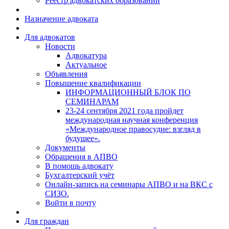
Реестр адвокатских образований
Назначение адвоката
Для адвокатов
Новости
Адвокатура
Актуальное
Объявления
Повышение квалификации
ИНФОРМАЦИОННЫЙ БЛОК ПО
СЕМИНАРАМ
23-24 сентября 2021 года пройдет
международная научная конференция
«Международное правосудие: взгляд в
будущее».
Документы
Обращения в АПВО
В помощь адвокату
Бухгалтерский учёт
Онлайн-запись на семинары АПВО и на ВКС с
СИЗО.
Войти в почту
Для граждан