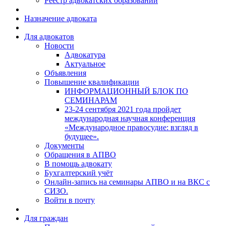
Реестр адвокатских образований
Назначение адвоката
Для адвокатов
Новости
Адвокатура
Актуальное
Объявления
Повышение квалификации
ИНФОРМАЦИОННЫЙ БЛОК ПО
СЕМИНАРАМ
23-24 сентября 2021 года пройдет
международная научная конференция
«Международное правосудие: взгляд в
будущее».
Документы
Обращения в АПВО
В помощь адвокату
Бухгалтерский учёт
Онлайн-запись на семинары АПВО и на ВКС с
СИЗО.
Войти в почту
Для граждан