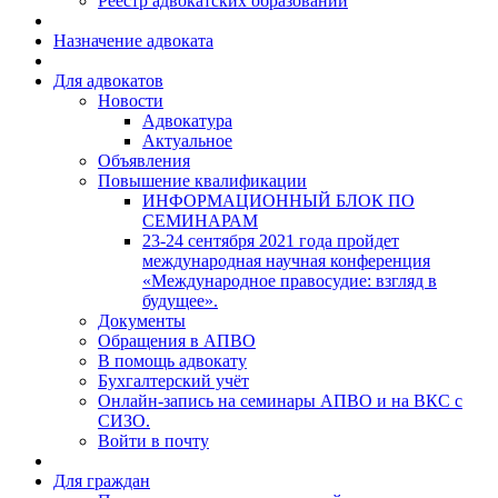
Реестр адвокатских образований
Назначение адвоката
Для адвокатов
Новости
Адвокатура
Актуальное
Объявления
Повышение квалификации
ИНФОРМАЦИОННЫЙ БЛОК ПО
СЕМИНАРАМ
23-24 сентября 2021 года пройдет
международная научная конференция
«Международное правосудие: взгляд в
будущее».
Документы
Обращения в АПВО
В помощь адвокату
Бухгалтерский учёт
Онлайн-запись на семинары АПВО и на ВКС с
СИЗО.
Войти в почту
Для граждан