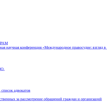
РАМ
дная научная конференция «Международное правосудие: взгляд в 
ЗО.
 список адвокатов
ственных за рассмотрение обращений граждан и организаций