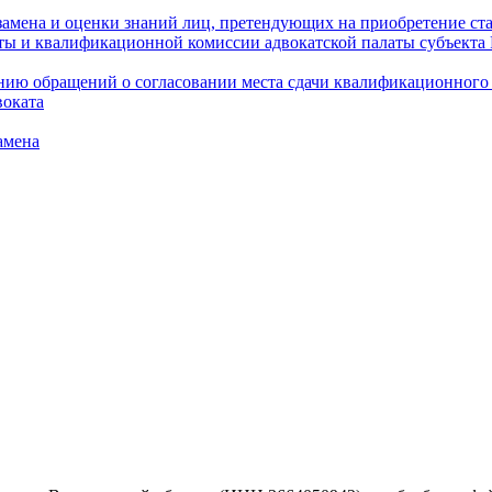
амена и оценки знаний лиц, претендующих на приобретение ста
аты и квалификационной комиссии адвокатской палаты субъект
ю обращений о согласовании места сдачи квалификационного э
воката
амена