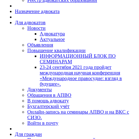
Реестр адвокатских образований
Назначение адвоката
Для адвокатов
Новости
Адвокатура
Актуальное
Объявления
Повышение квалификации
ИНФОРМАЦИОННЫЙ БЛОК ПО
СЕМИНАРАМ
23-24 сентября 2021 года пройдет
международная научная конференция
«Международное правосудие: взгляд в
будущее».
Документы
Обращения в АПВО
В помощь адвокату
Бухгалтерский учёт
Онлайн-запись на семинары АПВО и на ВКС с
СИЗО.
Войти в почту
Для граждан