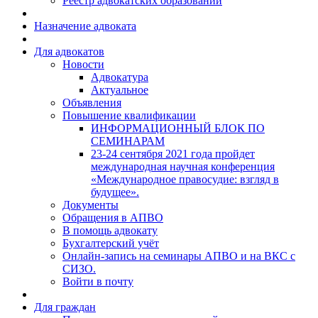
Реестр адвокатских образований
Назначение адвоката
Для адвокатов
Новости
Адвокатура
Актуальное
Объявления
Повышение квалификации
ИНФОРМАЦИОННЫЙ БЛОК ПО
СЕМИНАРАМ
23-24 сентября 2021 года пройдет
международная научная конференция
«Международное правосудие: взгляд в
будущее».
Документы
Обращения в АПВО
В помощь адвокату
Бухгалтерский учёт
Онлайн-запись на семинары АПВО и на ВКС с
СИЗО.
Войти в почту
Для граждан