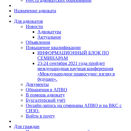
Реестр адвокатских образований
Назначение адвоката
Для адвокатов
Новости
Адвокатура
Актуальное
Объявления
Повышение квалификации
ИНФОРМАЦИОННЫЙ БЛОК ПО
СЕМИНАРАМ
23-24 сентября 2021 года пройдет
международная научная конференция
«Международное правосудие: взгляд в
будущее».
Документы
Обращения в АПВО
В помощь адвокату
Бухгалтерский учёт
Онлайн-запись на семинары АПВО и на ВКС с
СИЗО.
Войти в почту
Для граждан