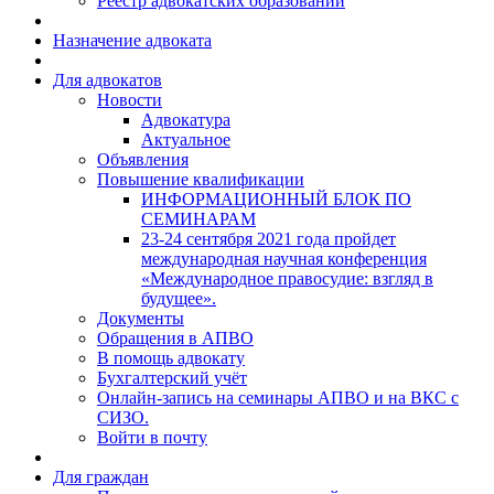
Реестр адвокатских образований
Назначение адвоката
Для адвокатов
Новости
Адвокатура
Актуальное
Объявления
Повышение квалификации
ИНФОРМАЦИОННЫЙ БЛОК ПО
СЕМИНАРАМ
23-24 сентября 2021 года пройдет
международная научная конференция
«Международное правосудие: взгляд в
будущее».
Документы
Обращения в АПВО
В помощь адвокату
Бухгалтерский учёт
Онлайн-запись на семинары АПВО и на ВКС с
СИЗО.
Войти в почту
Для граждан