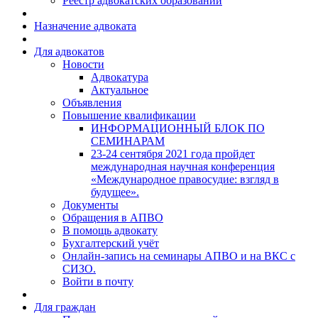
Реестр адвокатских образований
Назначение адвоката
Для адвокатов
Новости
Адвокатура
Актуальное
Объявления
Повышение квалификации
ИНФОРМАЦИОННЫЙ БЛОК ПО
СЕМИНАРАМ
23-24 сентября 2021 года пройдет
международная научная конференция
«Международное правосудие: взгляд в
будущее».
Документы
Обращения в АПВО
В помощь адвокату
Бухгалтерский учёт
Онлайн-запись на семинары АПВО и на ВКС с
СИЗО.
Войти в почту
Для граждан