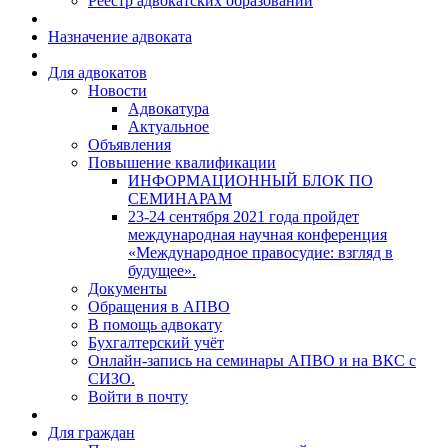
Реестр адвокатских образований
Назначение адвоката
Для адвокатов
Новости
Адвокатура
Актуальное
Объявления
Повышение квалификации
ИНФОРМАЦИОННЫЙ БЛОК ПО
СЕМИНАРАМ
23-24 сентября 2021 года пройдет
международная научная конференция
«Международное правосудие: взгляд в
будущее».
Документы
Обращения в АПВО
В помощь адвокату
Бухгалтерский учёт
Онлайн-запись на семинары АПВО и на ВКС с
СИЗО.
Войти в почту
Для граждан